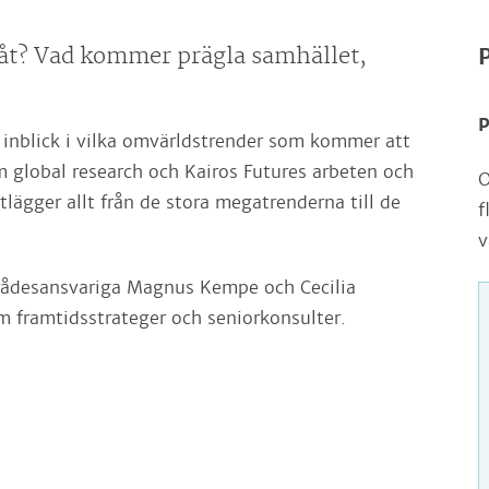
måt? Vad kommer prägla samhället,
P
P
inblick i vilka omvärldstrender som kommer att
 global research och Kairos Futures arbeten och
O
rtlägger allt från de stora megatrenderna till de
f
v
mrådesansvariga Magnus Kempe och Cecilia
 framtidsstrateger och seniorkonsulter.