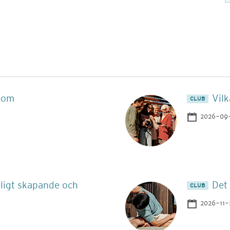
f om
Vil
CLUB
2026-09
rligt skapande och
Det 
CLUB
2026-11-