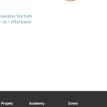
dsanalys bortom
– se i efterhand
Projekt
Academy
Event