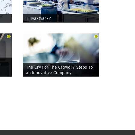
Tillväxtvärk?
The Cry For The Crowd: 7 Steps To
an Innovative Company