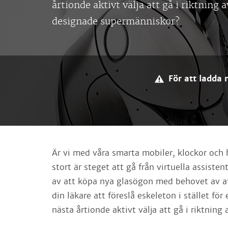
årtionde aktivt välja att gå i riktning a
designade supermänniskor?
För att ladda 
Är vi med våra smarta mobiler, klockor och 
stort är steget att gå från virtuella assisten
av att köpa nya glasögon med behovet av at
din läkare att föreslå eskeleton i stället 
nästa årtionde aktivt välja att gå i riktnin