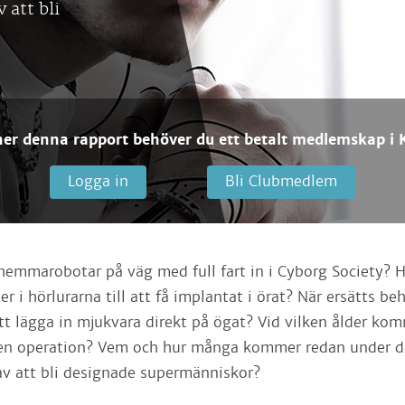
v att bli
ner denna rapport behöver du ett betalt medlemskap i K
Logga in
Bli Clubmedlem
hemmarobotar på väg med full fart in i Cyborg Society? 
ter i hörlurarna till att få implantat i örat? När ersätts be
t lägga in mjukvara direkt på ögat? Vid vilken ålder ko
för en operation? Vem och hur många kommer redan under d
g av att bli designade supermänniskor?