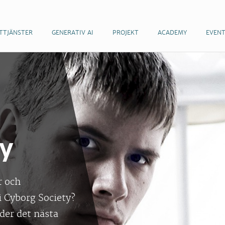
TTJÄNSTER
GENERATIV AI
PROJEKT
ACADEMY
EVEN
ty
r och
i Cyborg Society?
er det nästa