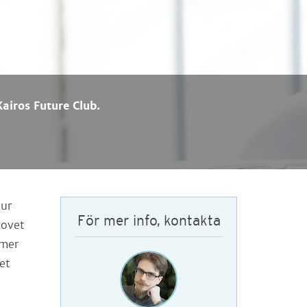
airos Future Club.
Hur
För mer info, kontakta
hovet
mmer
et