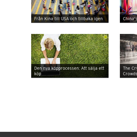
Från Kina till USA och tillbaka igen
China'
Den nya köpprocessen: Att sälja ett
The Cr
köp
Crowds