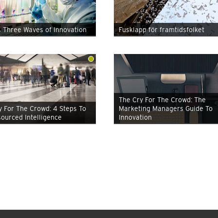
s Three Waves of Innovation
Fusklapp för framtidsfolket
The Cry For The Crowd: The
y For The Crowd: 4 Steps To
Marketing Managers Guide To
ourced Intelligence
Innovation