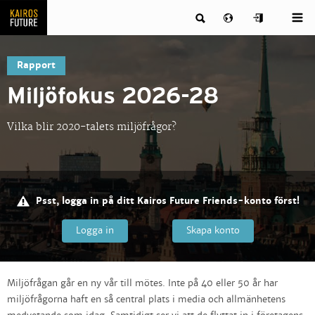
Rapport
Miljöfokus 2026-28
Vilka blir 2020-talets miljöfrågor?
Psst, logga in på ditt Kairos Future Friends-konto först!
Logga in
Skapa konto
Miljöfrågan går en ny vår till mötes. Inte på 40 eller 50 år har
miljöfrågorna haft en så central plats i media och allmänhetens