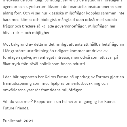
medvetande som idag. Samtidigt ser vi att de flyttat in i företagens
agendor och styrelserum liksom i de finansiella institutionerna som
aldrig förr. Och vi ser hur klassiska miljöfrågor kopplas samman inte
bara med klimat och biologisk mångfald utan också med sociala
frågor och bredare så kallade governancefrågor. Miljöfrågan har
blivit risk – och möjlighet.
Mot bakgrund av detta är det rimligt att anta att hållbarhetsfrågorna
i långt större utsträckning än tidigare kommer att drivas av
företagen själva, av rent eget intresse, men också som ett svar på
ökat tryck från såväl politik som finansindustri.
I den här rapporten har Kairos Future på uppdrag av Formas gjort en
framtidsspaning som med hjälp av omvärldsbevakning och
omvärldsanalyser rör framtidens miljöfrågor.
Vill du veta mer? Rapporten i sin helhet är tillgänglig för Kairos
Future Friends.
Publicerad:
2021