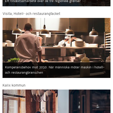
Ett tillväxtsamarbete över de tre regionala gränser
Visita, Hotell- och restaurangfacket
Kompetensbehov mot 2030: När människa möter maskin i hotell-
och restaurangbranschen
Kalix kommun