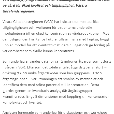
av vård för ökad kvalitet och tillgänglighet, Västra
Götalandsregionen.
Västra Götalandsregionen (VGR) har i sitt arbete med att öka
tillgängligheten och kvaliteten för patienterna undersökt
möjligheterna till en ökad koncentration av vårdproduktionen. Mot
den bakgrunden har Kairos Future, tillsammans med Fujitsu, byggt
upp en modell för att kvantitativt studera nuläget och ge förslag på
verksamheter som skulle kunna koncentreras.
Som underlag användes data för ca 12 miljoner åtgärder som utförts
i vården i VGR. Eftersom det totala antalet åtgärdstyper är stort –
omkring 7 600 unika åtgärdskoder som kan grupperas i 1 200
åtgärdsgrupper – var utmaningen att smalna av materialet och
identifiera dem med störst potential till koncentration. Detta
gjordes genom en kvantitativ analys, där åtgärdsgrupper
kvantifierades längs 8 dimensioner med koppling till koncentration,
komplexitet och kvalitet.
Analysen fungerade som underlag för diskussioner och workshops