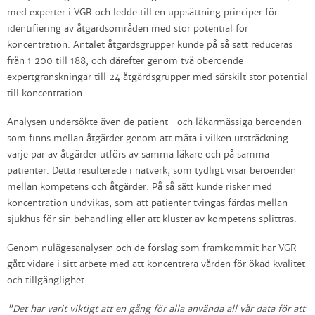
med experter i VGR och ledde till en uppsättning principer för
identifiering av åtgärdsområden med stor potential för
koncentration. Antalet åtgärdsgrupper kunde på så sätt reduceras
från 1 200 till 188, och därefter genom två oberoende
expertgranskningar till 24 åtgärdsgrupper med särskilt stor potential
till koncentration.
Analysen undersökte även de patient- och läkarmässiga beroenden
som finns mellan åtgärder genom att mäta i vilken utsträckning
varje par av åtgärder utförs av samma läkare och på samma
patienter. Detta resulterade i nätverk, som tydligt visar beroenden
mellan kompetens och åtgärder. På så sätt kunde risker med
koncentration undvikas, som att patienter tvingas färdas mellan
sjukhus för sin behandling eller att kluster av kompetens splittras.
Genom nulägesanalysen och de förslag som framkommit har VGR
gått vidare i sitt arbete med att koncentrera vården för ökad kvalitet
och tillgänglighet.
"Det har varit viktigt att en gång för alla använda all vår data för att