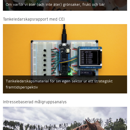
Om varför vi äter (och inte äter) grönsaker, frukt och bär
Tankeledarskapsrapport med CEI
Tankeledarskapsmaterial för sin egen sektor ur ett strategiskt
framtidsperspektiv
Intressebaserad målgruppsanalys