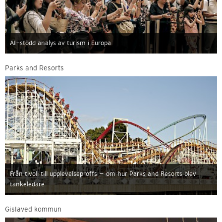
AI-stödd analys av turism i Europa
Parks and Resorts
Från tivoli till upplevelseproffs – om hur Parks and Resorts blev
tankeledare
Gislaved kommun