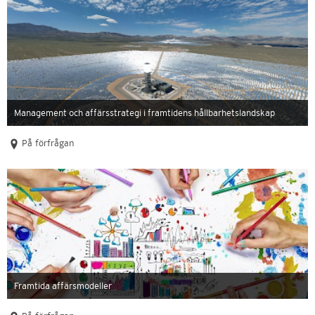
Management och affärsstrategi i framtidens hållbarhetslandskap
På förfrågan
Framtida affärsmodeller