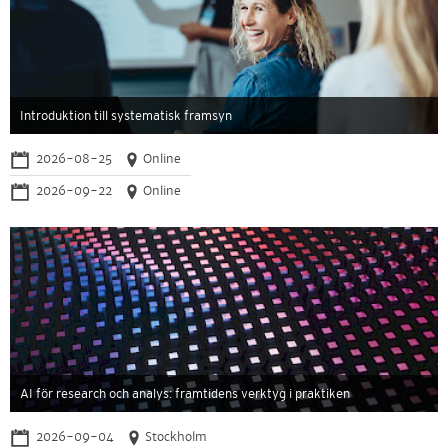
Introduktion till systematisk framsyn
2026-08-25
Online
2026-09-22
Online
AI för research och analys: framtidens verktyg i praktiken
2026-09-04
Stockholm