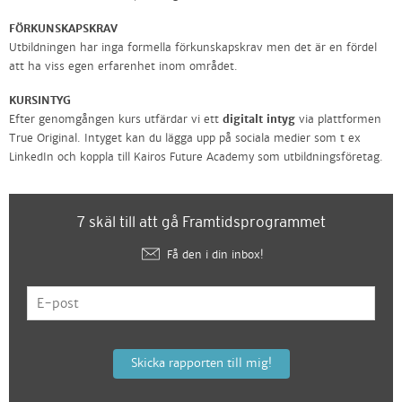
FÖRKUNSKAPSKRAV
Utbildningen har inga formella förkunskapskrav men det är en fördel
att ha viss egen erfarenhet inom området.
KURSINTYG
Efter genomgången kurs utfärdar vi ett
digitalt intyg
via plattformen
True Original. Intyget kan du lägga upp på sociala medier som t ex
LinkedIn och koppla till Kairos Future Academy som utbildningsföretag.
7 skäl till att gå Framtidsprogrammet
Få den i din inbox!