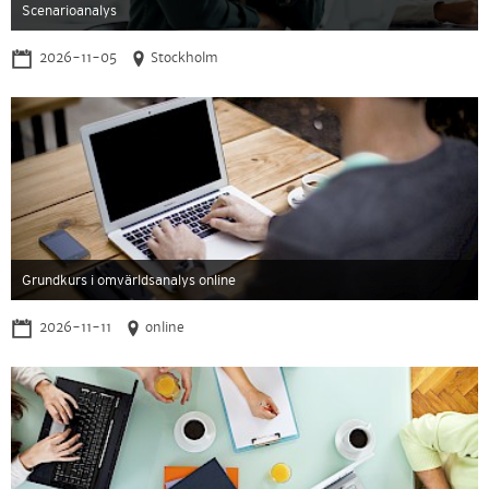
Scenarioanalys
2026-11-05
Stockholm
Grundkurs i omvärldsanalys online
2026-11-11
online