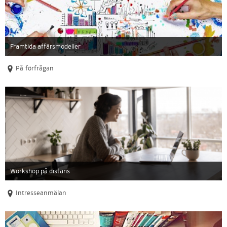
Framtida affärsmodeller
På förfrågan
Workshop på distans
Intresseanmälan