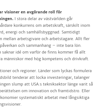
.
ar visioner en avgörande roll för
ningen.
I stora delar av västvärlden går
årdare konkurrens om arbetskraft, särskilt inom
vård, energi och samhällsbyggnad. Samtidigt
n mellan arbetsgivare och arbetstagare. Allt fler
, påverkan och sammanhang – inte bara lön.
 saknar idé om varför de finns kommer få allt
era människor med hög kompetens och drivkraft.
ationer och regioner. Länder som lyckas formulera
dsbild tenderar att locka investeringar, talanger
 ingen slump att USA:s tekniksektor länge varit så
 berättelsen om innovation och framtidstro. Eller
a ekonomier systematiskt arbetat med långsiktiga
ngsvisioner.