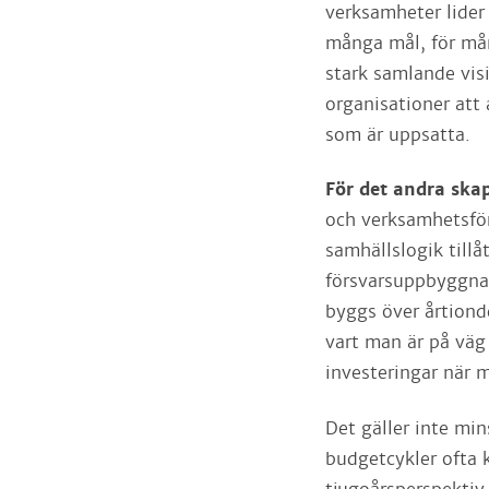
verksamheter lider 
många mål, för mån
stark samlande visi
organisationer att 
som är uppsatta.
För det andra skap
och verksamhetsför
samhällslogik tillå
försvarsuppbyggnad
byggs över årtiond
vart man är på väg 
investeringar när 
Det gäller inte min
budgetcykler ofta