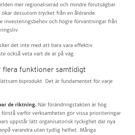
ärlden mer regionaliserad och mindre förutsägbar.
r ökar dessutom trycket från en åldrande
e investeringsbehov och högre förväntningar från
ingsliv.
äcker det inte med att bara vara effektiv.
te också veta vart de är på väg.
r flera funktioner samtidigt
 lättsam biprodukt. Det är fundamentet för varje
par de riktning.
När förändringstakten är hög
förstå varför verksamheten gör vissa prioriteringar
ars uppstår lätt organisatorisk ryckighet där nya
ovanpå varandra utan tydlig helhet. Många