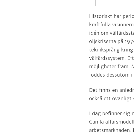
Japan
Historiskt har peri
kraftfulla visioner
idén om välfärdss
oljekriserna på 197
tekniksprång kring
välfärdssystem. Eft
möjligheter fram.
föddes dessutom i l
Det finns en anledn
också ett ovanligt
I dag befinner sig 
Gamla affärsmodel
arbetsmarknaden. D