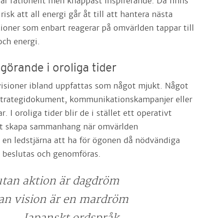
 är rationellt men knappast inspirerande. Då finns
isk att all energi går åt till att hantera nästa
ioner som enbart reagerar på omvärlden tappar till
och energi.
görande i oroliga tider
n visioner ibland uppfattas som något mjukt. Något
trategidokument, kommunikationskampanjer eller
. I oroliga tider blir de i stället ett operativt
 att skapa sammanhang när omvärlden
 en ledstjärna att ha för ögonen då nödvändiga
 beslutas och genomföras.
utan aktion är dagdröm
an vision är en mardröm