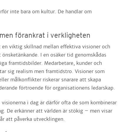
ärför inte bara om kultur. De handlar om
 men förankrat i verkligheten
 en viktig skillnad mellan effektiva visioner och
t önsketänkande. I en osäker tid genomskådas
tiga framtidsbilder. Medarbetare, kunder och
ar sig realism men framtidstro. Visioner som
ller målkonflikter riskerar snarare att skapa
derande förtroende för organisationens ledarskap.
 visionerna i dag är därför ofta de som kombinerar
ng. De erkänner att världen är stökig – men visar
år att påverka utvecklingen.