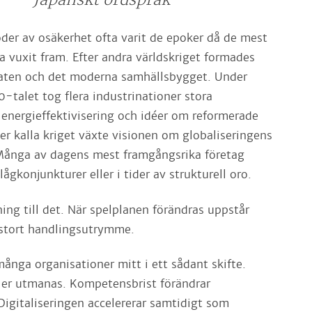
skt ordspråk
oder av osäkerhet ofta varit de epoker då de mest
na vuxit fram. Efter andra världskriget formades
taten och det moderna samhällsbygget. Under
0-talet tog flera industrinationer stora
 energieffektivisering och idéer om reformerade
er kalla kriget växte visionen om globaliseringens
 Många av dagens mest framgångsrika företag
ågkonjunkturer eller i tider av strukturell oro.
ing till det. När spelplanen förändras uppstår
 stort handlingsutrymme.
många organisationer mitt i ett sådant skifte.
ler utmanas. Kompetensbrist förändrar
igitaliseringen accelererar samtidigt som