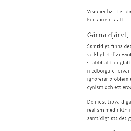
Visioner handlar d
konkurrenskraft.
Gärna djärvt,
Samtidigt finns det
verklighetsfrånvän
snabbt alltför glät
medborgare förvänt
ignorerar problem e
cynism och ett ero
De mest trovärdiga
realism med riktni
samtidigt att det g