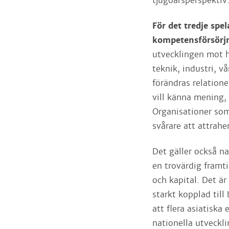
tjugoårsperspektiv
För det tredje spel
kompetensförsörj
utvecklingen mot h
teknik, industri, 
förändras relatione
vill känna mening
Organisationer som
svårare att attrah
Det gäller också n
en trovärdig framti
och kapital. Det är
starkt kopplad till
att flera asiatisk
nationella utveckli