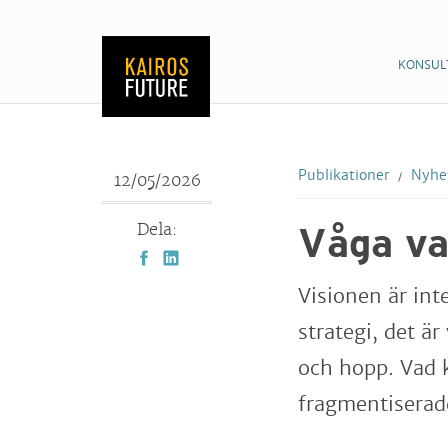
KONSUL
Publikationer
Nyhet
12/05/2026
Dela:
Våga va
Visionen är int
strategi, det ä
och hopp. Vad k
fragmentiserade