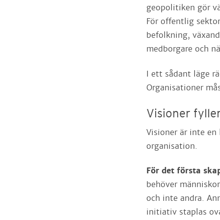
geopolitiken gör v
För offentlig sekto
befolkning, växand
medborgare och när
I ett sådant läge r
Organisationer mås
Visioner fylle
Visioner är inte en
organisation.
För det första ska
behöver människor 
och inte andra. Ann
initiativ staplas 