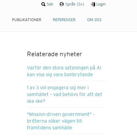
Sök
Språk (Sv)
Login
T
PUBLIKATIONER
REFERENSER
OM OSS
Relaterade nyheter
Varför den stora satsningen på AI
kan visa sig vara banbrytande
1 av 3 vill engagera sig mer i
samhället – vad behövs för att det
ska ske?
"Mission-driven government" –
britterna söker vägen till
framtidens samhälle