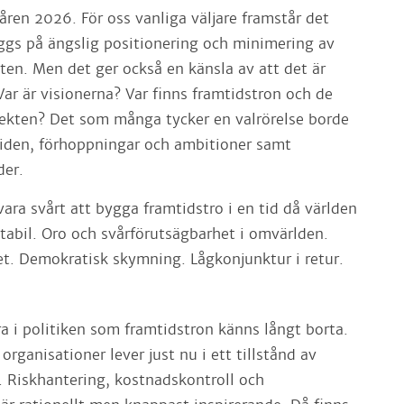
åren 2026. För oss vanliga väljare framstår det
äggs på ängslig positionering och minimering av
 båten. Men det ger också en känsla av att det är
ar är visionerna? Var finns framtidstron och de
ojekten? Det som många tycker en valrörelse borde
iden, förhoppningar och ambitioner samt
der.
ara svårt att bygga framtidstro i en tid då världen
stabil. Oro och svårförutsägbarhet i omvärlden.
t. Demokratisk skymning. Lågkonjunktur i retur.
a i politiken som framtidstron känns långt borta.
rganisationer lever just nu i ett tillstånd av
. Riskhantering, kostnadskontroll och