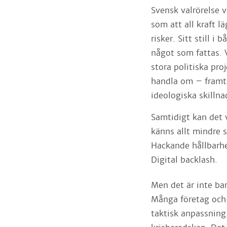
Svensk valrörelse v
som att all kraft l
risker. Sitt still i
något som fattas. V
stora politiska pr
handla om – framt
ideologiska skillna
Samtidigt kan det v
känns allt mindre 
Hackande hållbarhe
Digital backlash.
Men det är inte bar
Många företag och o
taktisk anpassning