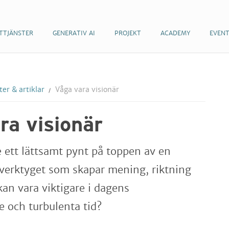
TTJÄNSTER
GENERATIV AI
PROJEKT
ACADEMY
EVEN
er & artiklar
Våga vara visionär
ra visionär
e ett lättsamt pynt på toppen av en
r verktyget som skapar mening, riktning
an vara viktigare i dagens
 och turbulenta tid?