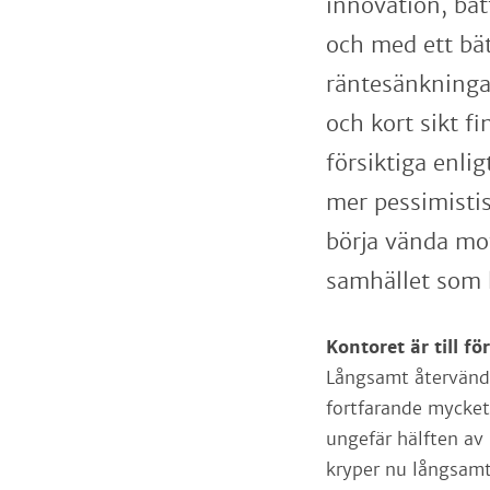
innovation, bät
och med ett bä
räntesänkninga
och kort sikt f
försiktiga enli
mer pessimistis
börja vända mot
samhället som 
Kontoret är till f
Långsamt återvände
fortfarande mycket 
ungefär hälften av
kryper nu långsamt