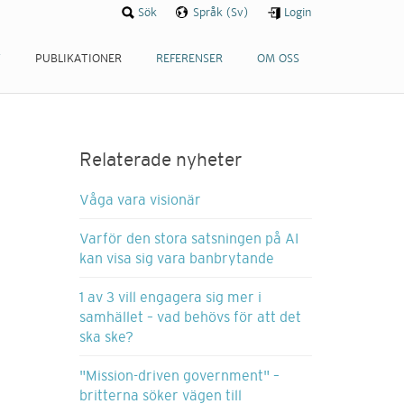
Sök
Språk (Sv)
Login
T
PUBLIKATIONER
REFERENSER
OM OSS
Relaterade nyheter
Våga vara visionär
Varför den stora satsningen på AI
kan visa sig vara banbrytande
1 av 3 vill engagera sig mer i
samhället – vad behövs för att det
ska ske?
"Mission-driven government" –
britterna söker vägen till