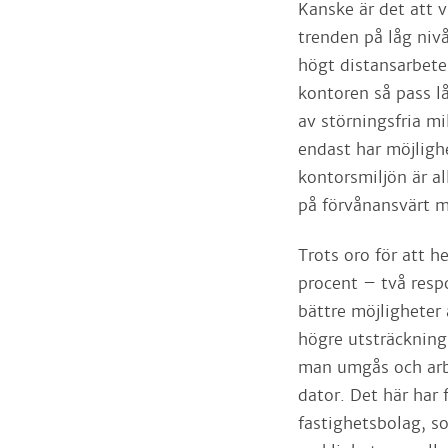
Kanske är det att 
trenden på låg niv
högt distansarbete 
kontoren så pass l
av störningsfria mi
endast har möjlighe
kontorsmiljön är al
på förvånansvärt m
Trots oro för att h
procent – två resp
bättre möjligheter 
högre utsträckning 
man umgås och arbe
dator. Det här har 
fastighetsbolag, s