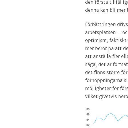
den första tillfäll
denna kan bli mer 
Förbättringen driv
arbetsplatsen – och
optimism, faktiskt
mer beror på att de
att anställa fler e
säga, det är forts
det finns större fö
förhoppningarna slå
möjligheter för fö
vilket givetvis ber