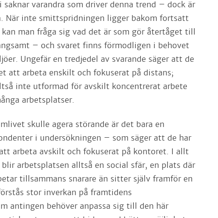
vi saknar varandra som driver denna trend – dock är
å. När inte smittspridningen ligger bakom fortsatt
kan man fråga sig vad det är som gör återtåget till
ångsamt – och svaret finns förmodligen i behovet
ljöer. Ungefär en tredjedel av svarande säger att de
t att arbeta enskilt och fokuserat på distans;
ltså inte utformad för avskilt koncentrerat arbete
ånga arbetsplatser.
emlivet skulle agera störande är det bara en
ondenter i undersökningen – som säger att de har
att arbeta avskilt och fokuserat på kontoret. I allt
blir arbetsplatsen alltså en social sfär, en plats där
tar tillsammans snarare än sitter själv framför en
förstås stor inverkan på framtidens
om antingen behöver anpassa sig till den här