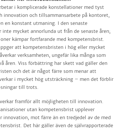
rbetar i komplicerade konstellationer med tyst
h innovation och tillsammansarbete på kontoret,
n en konstant utmaning. I den senaste
 inte mycket annorlunda ut från de senaste åren;
tioner kämpar fortfarande med kompetensbrist.
 uppger att kompetensbristen i hög eller mycket
påverkar verksamheten, ungefär lika många som
å åren. Viss förbättring har skett vad gäller den
sten och det är något färre som menar att
erkar i mycket hög utsträckning – men det förblir
ningar till trots.
rkar framför allt möjligheten till innovation.
ganisationer utan kompetensbrist upplever
r innovation, mot färre än en tredjedel av de med
ensbrist. Det här gäller även de självrapporterade