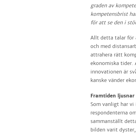
graden av kompete
kompetensbrist har
för att se den i stö
Allt detta talar fö
och med distansarb
attrahera rätt komp
ekonomiska tider. A
innovationen är sv
kanske vänder eko
Framtiden ljusnar
Som vanligt har vi 
respondenterna om 
sammanställt detta 
bilden varit dyste