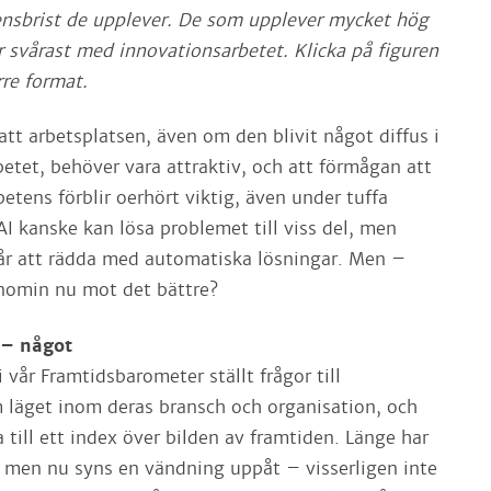
nsbrist de upplever. De som upplever mycket hög
 svårast med innovationsarbetet. Klicka på figuren
rre format.
r att arbetsplatsen, även om den blivit något diffus i
etet, behöver vara attraktiv, och att förmågan att
etens förblir oerhört viktig, även under tuffa
I kanske kan lösa problemet till viss del, men
år att rädda med automatiska lösningar. Men –
nomin nu mot det bättre?
 – något
i vår Framtidsbarometer ställt frågor till
läget inom deras bransch och organisation, och
till ett index över bilden av framtiden. Länge har
r, men nu syns en vändning uppåt – visserligen inte