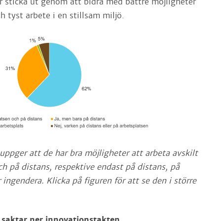
er sticka ut genom att bidra med bättre möjligheter
h tyst arbete i en stillsam miljö.
uppger att de har bra möjligheter att arbeta avskilt
ch på distans, respektive endast på distans, på
r ingendera. Klicka på figuren för att se den i större
saktar ner innovationstakten.