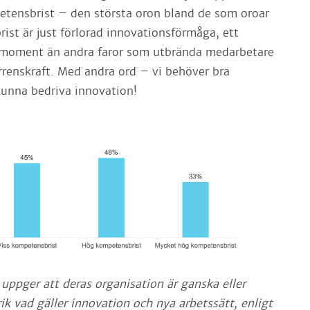
tensbrist – den största oron bland de som oroar
ist är just förlorad innovationsförmåga, ett
smoment än andra faror som utbrända medarbetare
rrenskraft. Med andra ord – vi behöver bra
kunna bedriva innovation!
uppger att deras organisation är ganska eller
k vad gäller innovation och nya arbetssätt, enligt