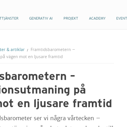
TTJÄNSTER
GENERATIV AI
PROJEKT
ACADEMY
EVEN
er & artiklar
Framtidsbarometern –
på vägen mot en ljusare framtid
sbarometern –
ionsutmaning på
ot en ljusare framtid
dsbarometer ser vi några vårtecken –