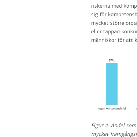
riskerna med kompe
sig för kompetensbr
mycket större oro
eller tappad konku
människor för att 
Figur 2. Andel som 
mycket framgångsri