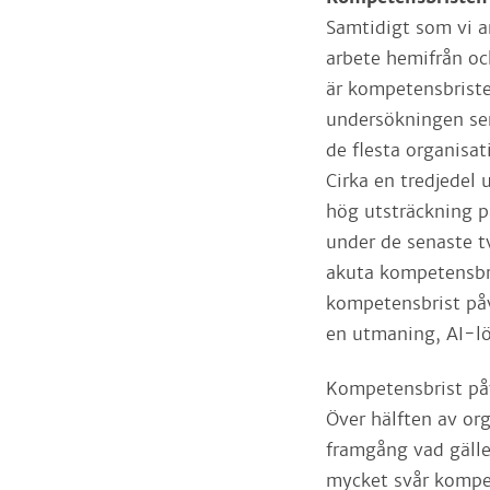
Samtidigt som vi a
arbete hemifrån oc
är kompetensbriste
undersökningen ser
de flesta organisa
Cirka en tredjedel
hög utsträckning 
under de senaste tv
akuta kompetensbri
kompetensbrist påv
en utmaning, AI-lös
Kompetensbrist påve
Över hälften av or
framgång vad gälle
mycket svår kompet