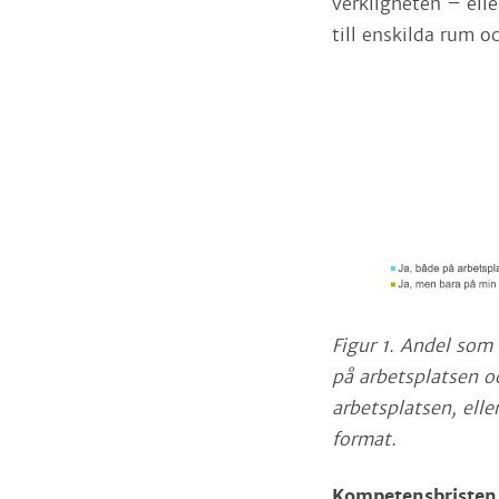
verkligheten – ell
till enskilda rum oc
Figur 1. Andel som 
på arbetsplatsen o
arbetsplatsen, elle
format.
Kompetensbristen 