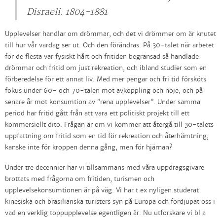
Disraeli. 1804-1881
Upplevelser handlar om drömmar, och det vi drömmer om är knutet
till hur vår vardag ser ut. Och den förändras. På 30-talet när arbetet
för de flesta var fysiskt hårt och fritiden begränsad så handlade
drömmar och fritid om just rekreation, och ibland studier som en
förberedelse för ett annat liv. Med mer pengar och fri tid försköts
fokus under 60- och 70-talen mot avkoppling och nöje, och på
senare år mot konsumtion av ”rena upplevelser”. Under samma
period har fritid gått från att vara ett politiskt projekt till ett
kommersiellt dito. Frågan är om vi kommer att återgå till 30-talets
uppfattning om fritid som en tid för rekreation och återhämtning,
kanske inte för kroppen denna gång, men för hjärnan?
Under tre decennier har vi tillsammans med våra uppdragsgivare
brottats med frågorna om fritiden, turismen och
upplevelsekonsumtionen är på väg. Vi har t ex nyligen studerat
kinesiska och brasilianska turisters syn på Europa och fördjupat oss i
vad en verklig toppupplevelse egentligen är. Nu utforskare vi bl a