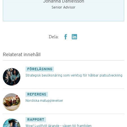
Johanna Danielsson
Senior Advisor
Dela:
Relaterat innehåll
FÖRELÄSNING
Strategisk besöksnäring som verktyg för hållbar platsutveckling
REFERENS
Nordiska matupplevelser
RAPPORT
Wow! Lustfyllt lärande – vägen till framtiden