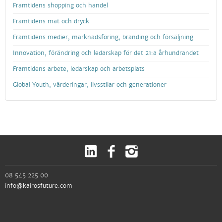
Framtidens shopping och handel
Framtidens mat och dryck
Framtidens medier, marknadsföring, branding och försäljning
Innovation, förändring och ledarskap för det 21:a århundrandet
Framtidens arbete, ledarskap och arbetsplats
Global Youth, värderingar, livsstilar och generationer
08 545 225 00
info@kairosfuture.com