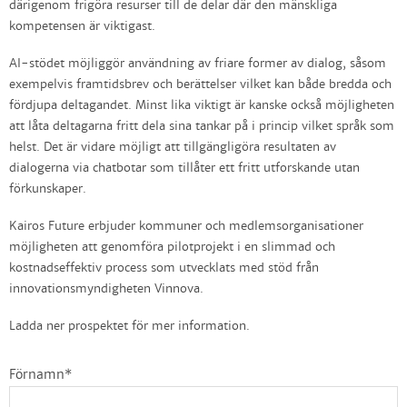
därigenom frigöra resurser till de delar där den mänskliga
kompetensen är viktigast.
AI-stödet möjliggör användning av friare former av dialog, såsom
exempelvis framtidsbrev och berättelser vilket kan både bredda och
fördjupa deltagandet. Minst lika viktigt är kanske också möjligheten
att låta deltagarna fritt dela sina tankar på i princip vilket språk som
helst. Det är vidare möjligt att tillgängligöra resultaten av
dialogerna via chatbotar som tillåter ett fritt utforskande utan
förkunskaper.
Kairos Future erbjuder kommuner och medlemsorganisationer
möjligheten att genomföra pilotprojekt i en slimmad och
kostnadseffektiv process som utvecklats med stöd från
innovationsmyndigheten Vinnova.
Ladda ner prospektet för mer information.
Förnamn
*