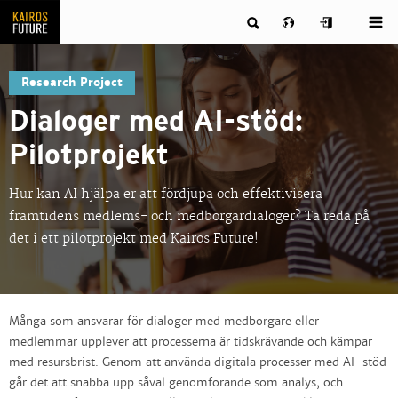
Research Project
Dialoger med AI-stöd:
Pilotprojekt
Hur kan AI hjälpa er att fördjupa och effektivisera
framtidens medlems- och medborgardialoger? Ta reda på
det i ett pilotprojekt med Kairos Future!
Många som ansvarar för dialoger med medborgare eller
medlemmar upplever att processerna är tidskrävande och kämpar
med resursbrist. Genom att använda digitala processer med AI-stöd
går det att snabba upp såväl genomförande som analys, och