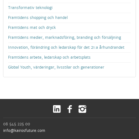
Transformativ teknologi
Framtidens shopping och handel
Framtidens mat och dryck
Framtidens medier, marknadsföring, branding och försäljning
Innovation, förändring och ledarskap för det 21:a århundrandet
Framtidens arbete, ledarskap och arbetsplats
Global Youth, värderingar, livsstilar och generationer
08 545 225 00
info@kairosfuture.com