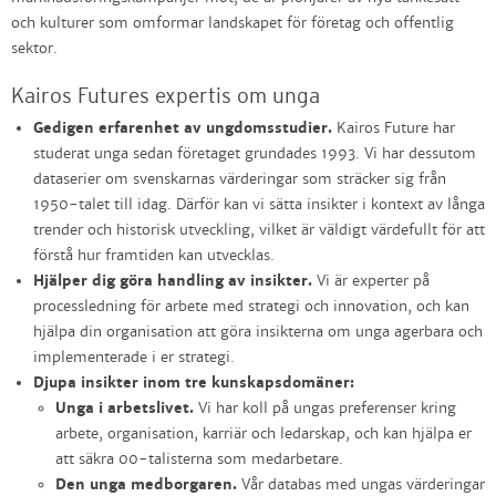
och kulturer som omformar landskapet för företag och offentlig
sektor.
Kairos Futures expertis om unga
Gedigen erfarenhet av ungdomsstudier.
Kairos Future har
studerat unga sedan företaget grundades 1993. Vi har dessutom
dataserier om svenskarnas värderingar som sträcker sig från
1950-talet till idag. Därför kan vi sätta insikter i kontext av långa
trender och historisk utveckling, vilket är väldigt värdefullt för att
förstå hur framtiden kan utvecklas.
Hjälper dig göra handling av insikter.
Vi är experter på
processledning för arbete med strategi och innovation, och kan
hjälpa din organisation att göra insikterna om unga agerbara och
implementerade i er strategi.
Djupa insikter inom tre kunskapsdomäner:
Unga i arbetslivet.
Vi har koll på ungas preferenser kring
arbete, organisation, karriär och ledarskap, och kan hjälpa er
att säkra 00-talisterna som medarbetare.
Den unga medborgaren.
Vår databas med ungas värderingar