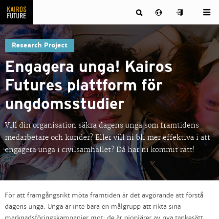
Research Project
Engagera unga! Kairos
Futures plattform för
ungdomsstudier
Vill din organisation säkra dagens unga som framtidens
medarbetare och kunder? Eller vill ni bli mer effektiva i att
engagera unga i civilsamhället? Då har ni kommit rätt!
För att framgångsrikt möta framtiden är det avgörande att förstå
dagens unga. Unga är inte bara en målgrupp att rikta sina
marknadsföringskampanjer mot; de är pionjärer av nya tankesätt