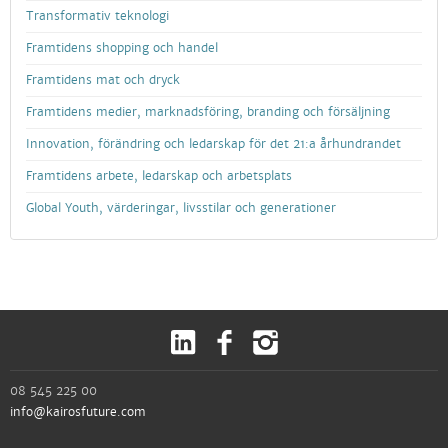
Transformativ teknologi
Framtidens shopping och handel
Framtidens mat och dryck
Framtidens medier, marknadsföring, branding och försäljning
Innovation, förändring och ledarskap för det 21:a århundrandet
Framtidens arbete, ledarskap och arbetsplats
Global Youth, värderingar, livsstilar och generationer
08 545 225 00
info@kairosfuture.com