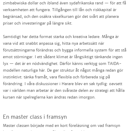
zimbabwiska dollar och ibland även sydafrikanska rand — för att få
verksamheten att fungera. Tillgången till lån och riskkapital är
begränsad, och den osäkra växelkursen gör det svårt att planera
priser och investeringar på längre sikt.
Samtidigt har detta format starka och kreativa ledare. Många är
vana vid att snabbt anpassa sig, hitta nya arbetssätt när
förutsättningarna förändras och bygga informella system för att stå
emot störningar. I ett sådant klimat är långsiktigt tänkande ingen
lyx — det är en nödvändighet. Därför känns verktyg som TAIDA-
modellen naturliga här. De ger struktur åt något många redan gör
instinktivt: tänka framåt, vara flexibla och förbereda sig på
förändring. I våra diskussioner i Harare blev en sak tydlig: oavsett
var i världen man arbetar är den svåraste delen av strategi att hålla
kursen när spelreglerna kan ändras redan imorgon.
En master class i framsyn
Master classen började med en kort föreläsning om vad framsyn