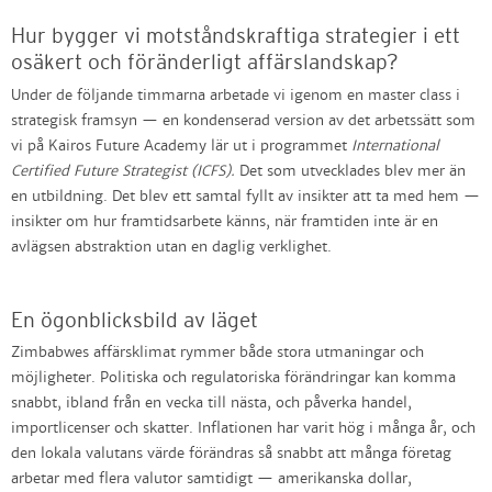
Hur bygger vi motståndskraftiga strategier i ett
osäkert och föränderligt affärslandskap?
Under de följande timmarna arbetade vi igenom en master class i
strategisk framsyn — en kondenserad version av det arbetssätt som
vi på Kairos Future Academy lär ut i programmet
International
Certified Future Strategist (ICFS).
Det som utvecklades blev mer än
en utbildning. Det blev ett samtal fyllt av insikter att ta med hem —
insikter om hur framtidsarbete känns, när framtiden inte är en
avlägsen abstraktion utan en daglig verklighet.
En ögonblicksbild av läget
Zimbabwes affärsklimat rymmer både stora utmaningar och
möjligheter. Politiska och regulatoriska förändringar kan komma
snabbt, ibland från en vecka till nästa, och påverka handel,
importlicenser och skatter. Inflationen har varit hög i många år, och
den lokala valutans värde förändras så snabbt att många företag
arbetar med flera valutor samtidigt — amerikanska dollar,