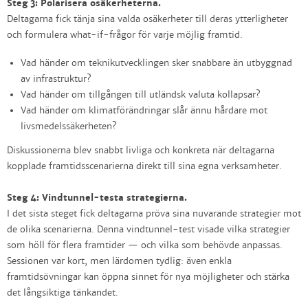
Steg 3: Polarisera osäkerheterna.
Deltagarna fick tänja sina valda osäkerheter till deras ytterligheter
och formulera what-if-frågor för varje möjlig framtid.
Vad händer om teknikutvecklingen sker snabbare än utbyggnad
av infrastruktur?
Vad händer om tillgången till utländsk valuta kollapsar?
Vad händer om klimatförändringar slår ännu hårdare mot
livsmedelssäkerheten?
Diskussionerna blev snabbt livliga och konkreta när deltagarna
kopplade framtidsscenarierna direkt till sina egna verksamheter.
Steg 4: Vindtunnel-testa strategierna.
I det sista steget fick deltagarna pröva sina nuvarande strategier mot
de olika scenarierna. Denna vindtunnel-test visade vilka strategier
som höll för flera framtider — och vilka som behövde anpassas.
Sessionen var kort, men lärdomen tydlig: även enkla
framtidsövningar kan öppna sinnet för nya möjligheter och stärka
det långsiktiga tänkandet.