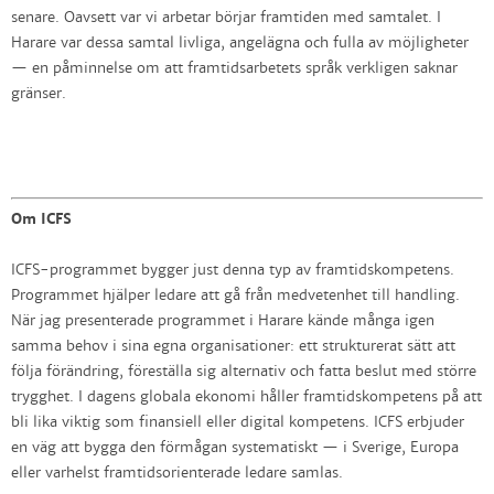
senare. Oavsett var vi arbetar börjar framtiden med samtalet. I
Harare var dessa samtal livliga, angelägna och fulla av möjligheter
— en påminnelse om att framtidsarbetets språk verkligen saknar
gränser.
Om ICFS
ICFS-programmet bygger just denna typ av framtidskompetens.
Programmet hjälper ledare att gå från medvetenhet till handling.
När jag presenterade programmet i Harare kände många igen
samma behov i sina egna organisationer: ett strukturerat sätt att
följa förändring, föreställa sig alternativ och fatta beslut med större
trygghet. I dagens globala ekonomi håller framtidskompetens på att
bli lika viktig som finansiell eller digital kompetens. ICFS erbjuder
en väg att bygga den förmågan systematiskt — i Sverige, Europa
eller varhelst framtidsorienterade ledare samlas.