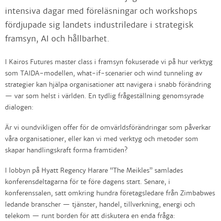
intensiva dagar med föreläsningar och workshops
fördjupade sig landets industriledare i strategisk
framsyn, AI och hållbarhet.
I Kairos Futures master class i framsyn fokuserade vi på hur verktyg
som TAIDA-modellen, what-if-scenarier och wind tunneling av
strategier kan hjälpa organisationer att navigera i snabb förändring
— var som helst i världen. En tydlig frågeställning genomsyrade
dialogen:
Är vi oundvikligen offer för de omvärldsförändringar som påverkar
våra organisationer, eller kan vi med verktyg och metoder som
skapar handlingskraft forma framtiden?
I lobbyn på Hyatt Regency Harare “The Meikles” samlades
konferensdeltagarna för te före dagens start. Senare, i
konferenssalen, satt omkring hundra företagsledare från Zimbabwes
ledande branscher — tjänster, handel, tillverkning, energi och
telekom — runt borden för att diskutera en enda fråga: