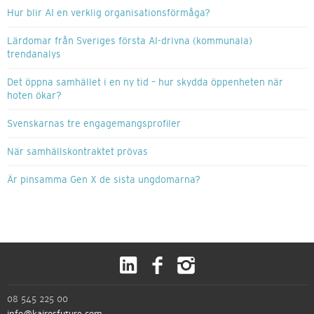
Hur blir AI en verklig organisationsförmåga?
Lärdomar från Sveriges första AI-drivna (kommunala)
trendanalys
Det öppna samhället i en ny tid – hur skydda öppenheten när
hoten ökar?
Svenskarnas tre engagemangsprofiler
När samhällskontraktet prövas
Är pinsamma Gen X de sista ungdomarna?
08 545 225 00