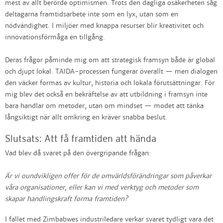
mest av allt berörde optimismen. Trots den dagliga osäkerheten såg
deltagarna framtidsarbete inte som en lyx, utan som en
nödvändighet. I miljöer med knappa resurser blir kreativitet och
innovationsförmåga en tillgång.
Deras frågor påminde mig om att strategisk framsyn både är global
och djupt lokal. TAIDA-processen fungerar överallt — men dialogen
den väcker formas av kultur, historia och lokala förutsättningar. För
mig blev det också en bekräftelse av att utbildning i framsyn inte
bara handlar om metoder, utan om mindset — modet att tänka
långsiktigt när allt omkring en kräver snabba beslut.
Slutsats: Att få framtiden att hända
Vad blev då svaret på den övergripande frågan:
Är vi oundvikligen offer för de omvärldsförändringar som påverkar
våra organisationer, eller kan vi med verktyg och metoder som
skapar handlingskraft forma framtiden?
I fallet med Zimbabwes industriledare verkar svaret tydligt vara det