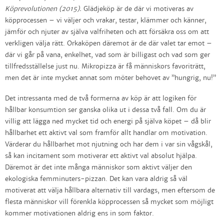
Köprevolutionen (2015).
Glädjeköp är de där vi motiveras av
köpprocessen – vi väljer och vrakar, testar, klämmer och känner,
jämför och njuter av själva valfriheten och att försäkra oss om att
verkligen välja rätt. Orkaköpen däremot är de där valet tar emot –
där vi går på vana, enkelhet, vad som är billigast och vad som ger
tillfredsställelse just nu. Mikropizza är få människors favoriträtt,
men det är inte mycket annat som möter behovet av ”hungrig, nu!”
Det intressanta med de två formerna av köp är att logiken för
hållbar konsumtion ser ganska olika ut i dessa två fall. Om du är
villig att lägga ned mycket tid och energi på själva köpet – då blir
hållbarhet ett aktivt val som framför allt handlar om motivation.
Värderar du hållbarhet mot njutning och har dem i var sin vågskål,
så kan incitament som motiverar ett aktivt val absolut hjälpa.
Däremot är det inte många människor som aktivt väljer den
ekologiska femminuters-pizzan. Det kan vara aldrig så väl
motiverat att välja hållbara alternativ till vardags, men eftersom de
flesta människor vill förenkla köpprocessen så mycket som möjligt
kommer motivationen aldrig ens in som faktor.