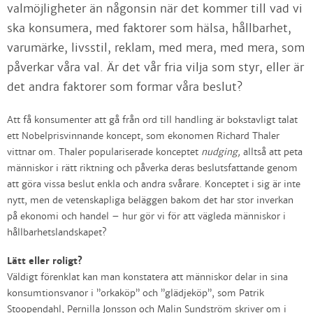
valmöjligheter än någonsin när det kommer till vad vi
ska konsumera, med faktorer som hälsa, hållbarhet,
varumärke, livsstil, reklam, med mera, med mera, som
påverkar våra val. Är det vår fria vilja som styr, eller är
det andra faktorer som formar våra beslut?
Att få konsumenter att gå från ord till handling är bokstavligt talat
ett Nobelprisvinnande koncept, som ekonomen Richard Thaler
vittnar om. Thaler populariserade konceptet
nudging,
alltså att peta
människor i rätt riktning och påverka deras beslutsfattande genom
att göra vissa beslut enkla och andra svårare. Konceptet i sig är inte
nytt, men de vetenskapliga beläggen bakom det har stor inverkan
på ekonomi och handel – hur gör vi för att vägleda människor i
hållbarhetslandskapet?
Lätt eller roligt?
Väldigt förenklat kan man konstatera att människor delar in sina
konsumtionsvanor i ”orkaköp” och ”glädjeköp”, som Patrik
Stoopendahl, Pernilla Jonsson och Malin Sundström skriver om i