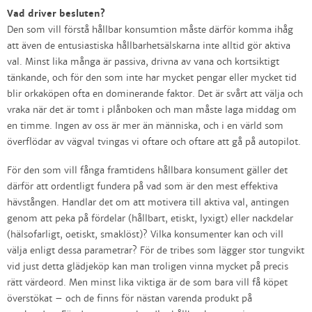
Vad driver besluten?
Den som vill förstå hållbar konsumtion måste därför komma ihåg
att även de entusiastiska hållbarhetsälskarna inte alltid gör aktiva
val. Minst lika många är passiva, drivna av vana och kortsiktigt
tänkande, och för den som inte har mycket pengar eller mycket tid
blir orkaköpen ofta en dominerande faktor. Det är svårt att välja och
vraka när det är tomt i plånboken och man måste laga middag om
en timme. Ingen av oss är mer än människa, och i en värld som
överflödar av vägval tvingas vi oftare och oftare att gå på autopilot.
För den som vill fånga framtidens hållbara konsument gäller det
därför att ordentligt fundera på vad som är den mest effektiva
hävstången. Handlar det om att motivera till aktiva val, antingen
genom att peka på fördelar (hållbart, etiskt, lyxigt) eller nackdelar
(hälsofarligt, oetiskt, smaklöst)? Vilka konsumenter kan och vill
välja enligt dessa parametrar? För de tribes som lägger stor tungvikt
vid just detta glädjeköp kan man troligen vinna mycket på precis
rätt värdeord. Men minst lika viktiga är de som bara vill få köpet
överstökat – och de finns för nästan varenda produkt på