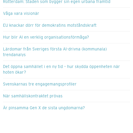
Rotterdam: Staden som bygger sin egen urbana framtid
Våga vara visionär
EU knackar dörr för demokratins motståndskraft
Hur blir AI en verklig organisationsförmåga?
Lärdomar från Sveriges första AI-drivna (kommunala)
trendanalys
Det öppna samhället i en ny tid – hur skydda öppenheten när
hoten ökar?
Svenskarnas tre engagemangsprofiler
När samhällskontraktet prövas
Är pinsamma Gen X de sista ungdomarna?