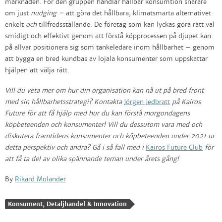
marknaden. För den gruppen handlar hållbar konsumtion snarare
om just
nudging –
att göra det hållbara, klimatsmarta alternativet
enkelt
och
tillfredsställande. De företag som kan lyckas göra rätt val
smidigt och effektivt genom att förstå köpprocessen på djupet kan
på allvar positionera sig som tankeledare inom hållbarhet – genom
att bygga en bred kundbas av lojala konsumenter som uppskattar
hjälpen att välja rätt.
Vill du veta mer om hur din organisation kan nå ut på bred front
med sin hållbarhetsstrategi? Kontakta
Jörgen Jedbratt
på Kairos
Future för att få hjälp med hur du kan förstå morgondagens
köpbeteenden och konsumenter! Vill du dessutom vara med och
diskutera framtidens konsumenter och köpbeteenden under 2021 ur
detta perspektiv och andra? Gå i så fall med i
Kairos Future Club
för
att få ta del av olika spännande teman under årets gång!
By
Rikard Molander
Konsument, Detaljhandel & Innovation