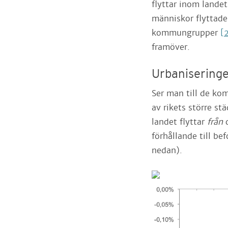
flyttar inom landet
människor flyttad
kommungrupper
[
framöver.
Urbaniseringe
Ser man till de ko
av rikets större st
landet flyttar
från
förhållande till bef
nedan).