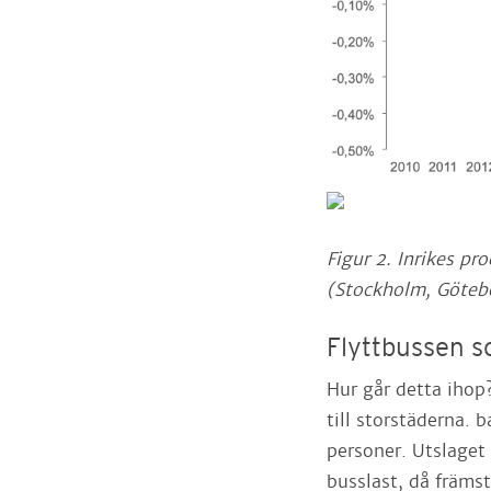
Figur 2. Inrikes p
(Stockholm, Göteb
Flyttbussen s
Hur går detta ihop?
till storstäderna. 
personer. Utslaget
busslast, då främs