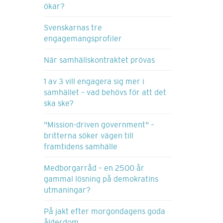
ökar?
Svenskarnas tre
engagemangsprofiler
När samhällskontraktet prövas
1 av 3 vill engagera sig mer i
samhället – vad behövs för att det
ska ske?
"Mission-driven government" –
britterna söker vägen till
framtidens samhälle
Medborgarråd – en 2500 år
gammal lösning på demokratins
utmaningar?
På jakt efter morgondagens goda
ålderdom