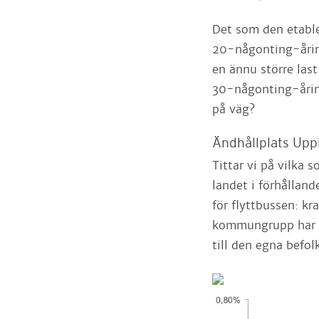
Det som den etabler
20-någonting-årin
en ännu större las
30-någonting-åring
på väg?
Ändhållplats Upp
Tittar vi på vilka 
landet i förhålland
för flyttbussen: k
kommungrupp har öv
till den egna befo