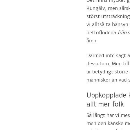
Det finns mycket 
Kungälv, men särskil
störst utsträckning
vi alltså ta hänsyn 
nettoflödena
från
åren.
Därmed inte sagt at
dessutom. Men till
är betydligt större
människor än vad 
Uppkopplade 
allt mer folk
Så långt har vi mes
men den kanske mes