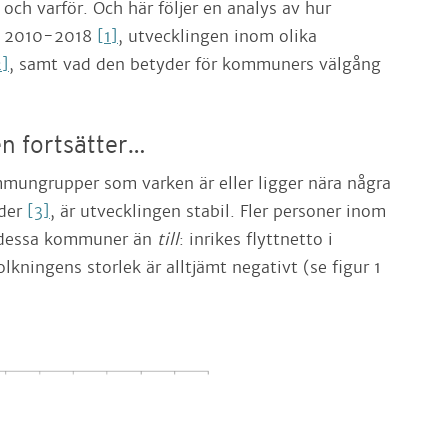
 och varför. Och här följer en analys av hur
e 2010-2018
[1]
, utvecklingen inom olika
2]
, samt vad den betyder för kommuners välgång
n fortsätter…
mmungrupper som varken är eller ligger nära några
äder
[3]
, är utvecklingen stabil. Fler personer inom
dessa kommuner än
till
: inrikes flyttnetto i
olkningens storlek är alltjämt negativt (se figur 1