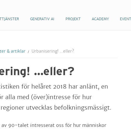
TTJÄNSTER
GENERATIV AI
PROJEKT
ACADEMY
EVEN
er & artiklar
Urbanisering! ...eller?
ring! ...eller?
istiken för helåret 2018 har anlänt, en
r alla med (över)intresse för hur
egioner utvecklas befolkningsmässigt.
 av 90-talet intresserat oss för hur människor