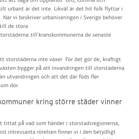
gott att säga om Upplands-Bro, Lomma och
t urbant är det inte. Likväl är det hit folk flyttar i
. När vi beskriver urbaniseringen i Sverige behöver
till de stora
storstäderna
till
kranskommunerna de senaste
t storstäderna inte växer. För det gör de, kraftigt
växten bygger på att invandringen till storstäderna
 än utvandringen och att det där föds fler
som dör.
kommuner kring större städer vinner
t tittat på vad som händer i storstadsregionerna,
t intressanta rörelsen finner vi i den betydligt