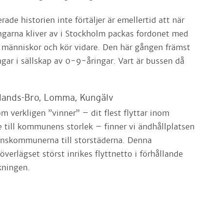
ade historien inte förtäljer är emellertid att när
garna kliver av i Stockholm packas fordonet med
t människor och kör vidare. Den här gången främst
ar i sällskap av 0-9-åringar. Vart är bussen då
lands-Bro, Lomma, Kungälv
som verkligen ”vinner” – dit flest flyttar inom
e till kommunens storlek – finner vi ändhållplatsen
ranskommunerna till storstäderna. Denna
erlägset störst inrikes flyttnetto i förhållande
lkningen.