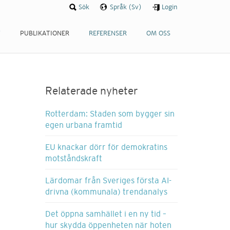
Sök
Språk (Sv)
Login
T
PUBLIKATIONER
REFERENSER
OM OSS
Relaterade nyheter
Rotterdam: Staden som bygger sin
egen urbana framtid
EU knackar dörr för demokratins
motståndskraft
Lärdomar från Sveriges första AI-
drivna (kommunala) trendanalys
Det öppna samhället i en ny tid –
hur skydda öppenheten när hoten