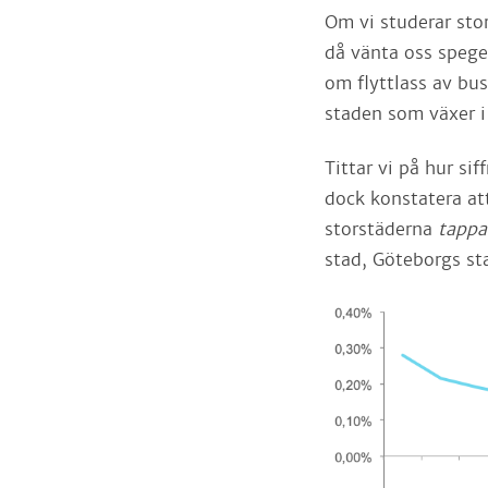
Om vi studerar sto
då vänta oss spegel
om flyttlass av bu
staden som växer i
Tittar vi på hur sif
dock konstatera att
storstäderna
tapp
stad, Göteborgs st